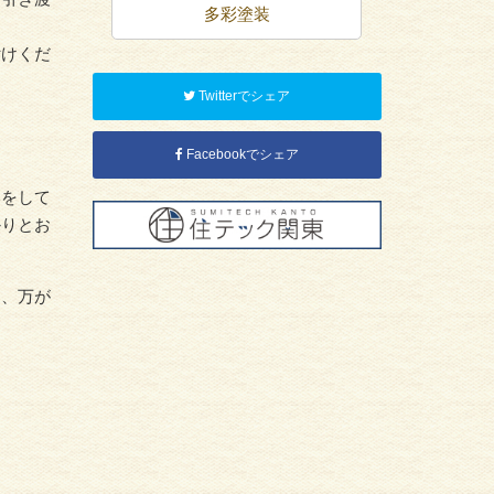
多彩塗装
屋根塗装
付けくだ
Twitterでシェア
Facebookでシェア
いをして
かりとお
に、万が
。