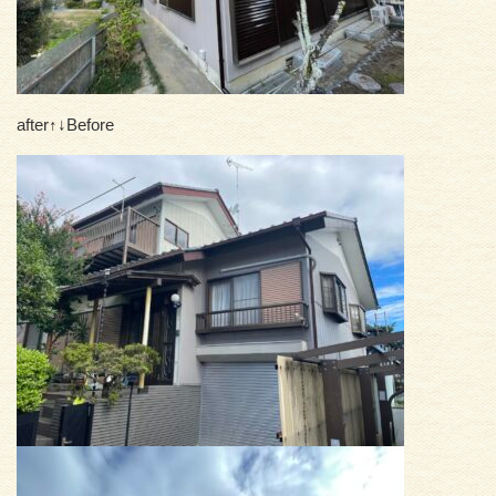
after↑↓Before