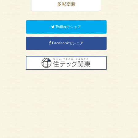
装
多彩塗装
屋
Twitterでシェア
Facebookでシェア