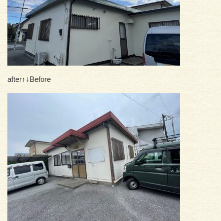
after↑↓Before