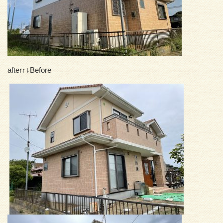
after↑↓Before