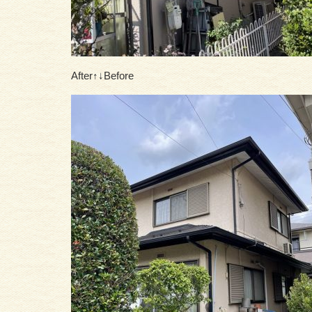
After↑↓Before