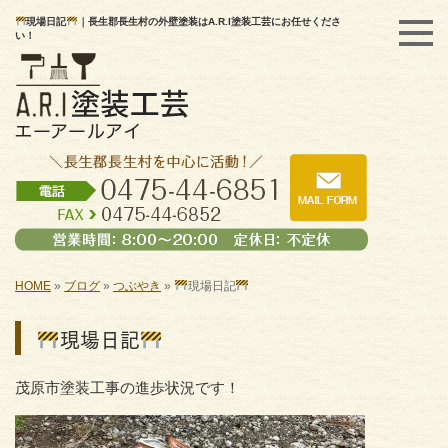
現場日記
｜長生郡長生村の外壁塗装はA.R.I塗装工芸にお任せくださ
い！
HOME
»
ブログ
»
つぶやき
»
現場日記
現場日記
茂原市塗装工事の進歩状況です！