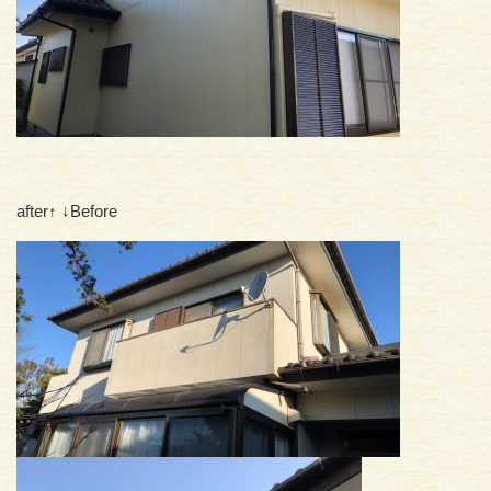
after↑ ↓Before