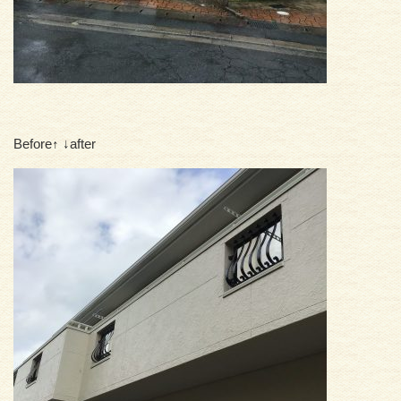
Before↑ ↓after