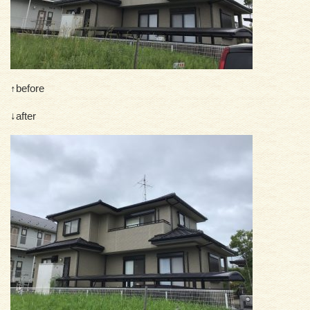
↑before
↓after