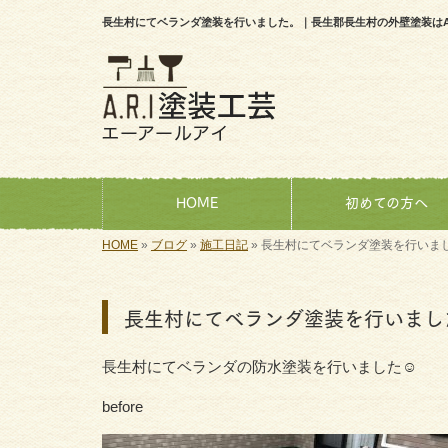
長生村にてベランダ塗装を行いました。｜長生郡長生村の外壁塗装はA.
HOME
初めての方へ
HOME
»
ブログ
»
施工日記
»
長生村にてベランダ塗装を行いま
長生村にてベランダ塗装を行いまし
長生村にてベランダの防水塗装を行いました☺︎
before